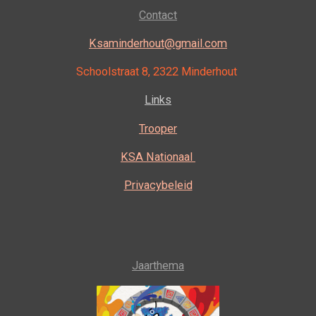
e
t
Contact
b
a
o
g
o
r
Ksaminderhout@gmail.com
k
a
m
Schoolstraat 8, 2322 Minderhout
Links
Trooper
KSA Nationaal
Privacybeleid
Jaarthema