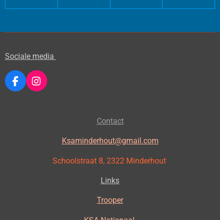
Sociale media
F
I
a
n
c
s
e
t
Contact
b
a
o
g
o
r
Ksaminderhout@gmail.com
k
a
m
Schoolstraat 8, 2322 Minderhout
Links
Trooper