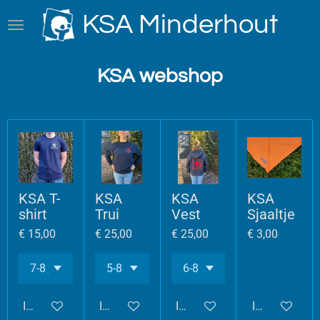
Ga
KSA Minderhout
direct
naar
de
KSA webshop
hoofdinhoud
KSA T-
KSA
KSA
KSA
shirt
Trui
Vest
Sjaaltje
€ 15,00
€ 25,00
€ 25,00
€ 3,00
In winkelwagen
In winkelwagen
In winkelwagen
In winkelwag