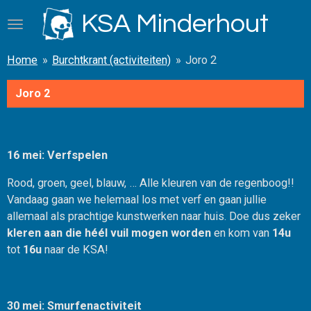
Ga
KSA Minderhout
direct
naar
Home
»
Burchtkrant (activiteiten)
»
Joro 2
de
hoofdinhoud
Joro 2
16 mei: Verfspelen
Rood, groen, geel, blauw, … Alle kleuren van de regenboog!!
Vandaag gaan we helemaal los met verf en gaan jullie
allemaal als prachtige kunstwerken naar huis. Doe dus zeker
kleren aan die héél vuil mogen worden
en kom van
14u
tot
16u
naar de KSA!
30 mei: Smurfenactiviteit