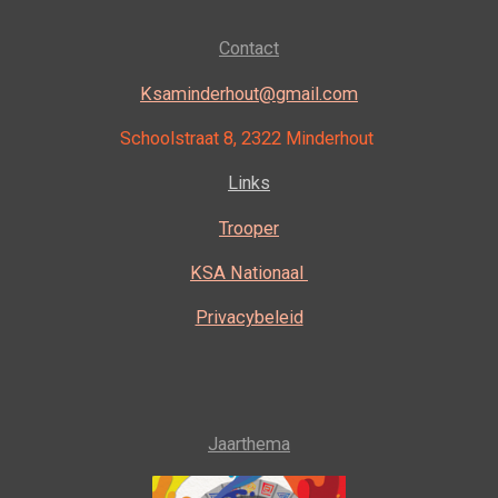
c
s
e
t
Contact
b
a
o
g
o
r
Ksaminderhout@gmail.com
k
a
m
Schoolstraat 8, 2322 Minderhout
Links
Trooper
KSA Nationaal
Privacybeleid
Jaarthema