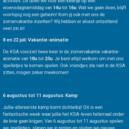
activiteit. Dit doen we voor één keertje op een
woensdagnamiddag van
14u
tot
16u
. Wat we gaan doen, blijft
voorlopig nog een geheim! Kom jij ook met ons de
zomervakantie inzetten? Wij hebben er alvast ontzettend
veel zin in!
8 en 22 juli: Vakantie-animatie
De KSA voorziet twee keer in de zomervakantie vakantie-
animatie van
18u
tot
20u
. Je bent altijd welkom om met ons
spelletjes te komen spelen. Ook vriendjes die niet in de KSA
zitten, mogen zeker meekomen!
6 augustus tot 11 augustus: Kamp
Jullie allereerste kamp komt dichterbij! Dit is een
fantastische week waar jullie het KSA-leven helemaal onder
de knie gaan krijgen. Van 6 augustus tot 11 augustus spelen
we spelletjes, slapen we in tenten en sluiten we nieuwe