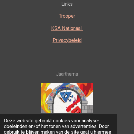
Links
Trooper
KSA Nationaal
Privacybeleid
Jaarthema
Deze website gebruikt cookies voor analyse-
Fantastisch bombastisch!
doeleinden en/of het tonen van advertenties. Door
© 2021 KSA Minderhout
gebruik te blijven maken van de site gaat u hiermee