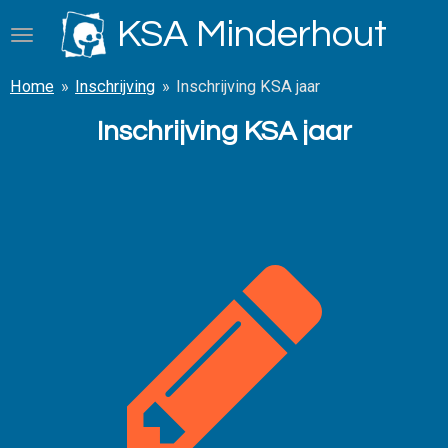
Ga
KSA Minderhout
direct
naar
Home
»
Inschrijving
»
Inschrijving KSA jaar
de
hoofdinhoud
Inschrijving KSA jaar