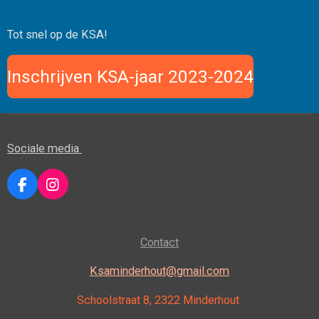
Tot snel op de KSA!
Inschrijven KSA-jaar 2023-2024
Sociale media
F
I
a
n
c
s
e
t
Contact
b
a
o
g
o
r
Ksaminderhout@gmail.com
k
a
m
Schoolstraat 8, 2322 Minderhout